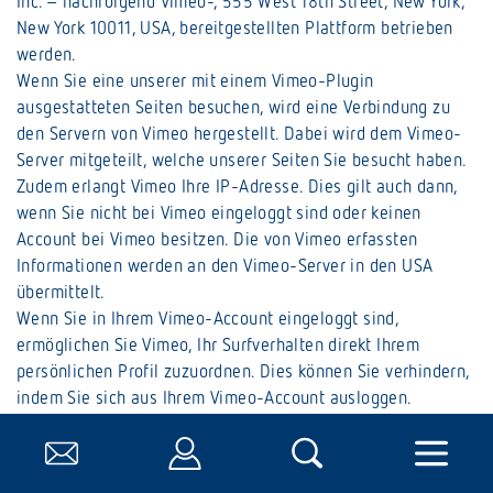
Inc. – nachfolgend Vimeo-, 555 West 18th Street, New York,
New York 10011, USA, bereitgestellten Plattform betrieben
werden.
Wenn Sie eine unserer mit einem Vimeo-Plugin
ausgestatteten Seiten besuchen, wird eine Verbindung zu
den Servern von Vimeo hergestellt. Dabei wird dem Vimeo-
Server mitgeteilt, welche unserer Seiten Sie besucht haben.
Zudem erlangt Vimeo Ihre IP-Adresse. Dies gilt auch dann,
wenn Sie nicht bei Vimeo eingeloggt sind oder keinen
Account bei Vimeo besitzen. Die von Vimeo erfassten
Informationen werden an den Vimeo-Server in den USA
übermittelt.
Wenn Sie in Ihrem Vimeo-Account eingeloggt sind,
ermöglichen Sie Vimeo, Ihr Surfverhalten direkt Ihrem
persönlichen Profil zuzuordnen. Dies können Sie verhindern,
indem Sie sich aus Ihrem Vimeo-Account ausloggen.
Die Nutzung von Vimeo erfolgt im Interesse einer
ansprechenden Darstellung unserer Online-Angebote und zu
Zwecken der Vermittlung von Lerninhalten für unsere