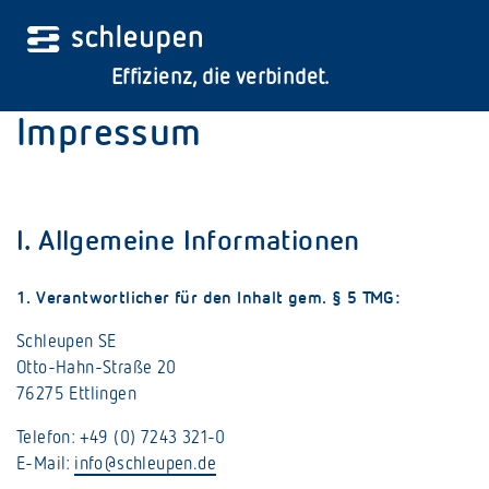
Effizienz, die verbindet.
Impressum
I. Allgemeine Informationen
1. Verantwortlicher für den Inhalt gem. § 5 TMG:
Schleupen SE
Dann nutzen Sie die Suche in unserem Kundenservice-Center (Login erforderlich).
Otto-Hahn-Straße 20
76275 Ettlingen
Telefon: +49 (0) 7243 321-0
E-Mail:
info
@
schleupen
.
de